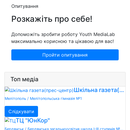
Опитування
Розкажіть про себе!
Допоможіть зробити роботу Youth MediaLab
максимально корисною та цікавою для вас!
Пройти опитування
Топ медіа
Шкільна газета(прес-центр) "Точка зору"
Мелітополь / Мелітопольська гімназія №1
Слідкувати
ТЦ "ЮнКор"
Бердянськ / Бердянська загальноосвітня школа І-ІІІ ступенів №20 Бердянської міської ради Запорізької області