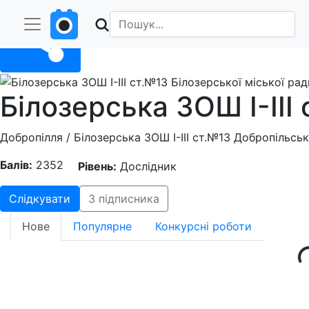
Поділитися
Білозерська ЗОШ І-ІІІ
Добропілля / Білозерська ЗОШ І-ІІІ ст.№13 Добропільськ
Балів:
2352
Рівень:
Дослідник
Слідкувати
3 підписника
Loading.
Нове
Популярне
Конкурсні роботи