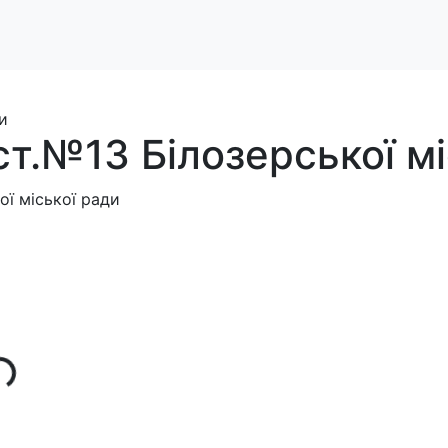
 ст.№13 Білозерської м
ої міської ради
..