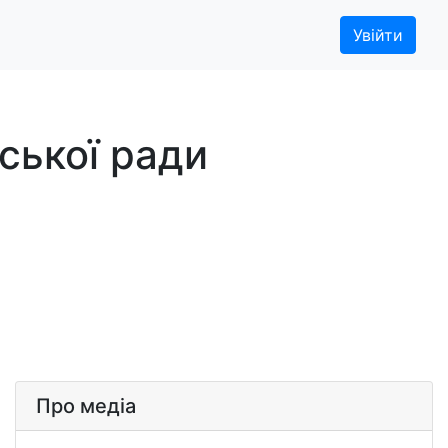
Увійти
іської ради
Про медіа