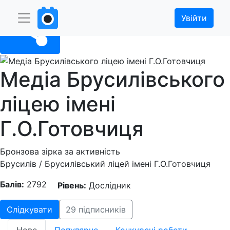
Увійти
Поділитися
Медіа Брусилівського
ліцею імені
Г.О.Готовчиця
Бронзова зірка за активність
Брусилів / Брусилівський ліцей імені Г.О.Готовчиця
Балів:
2792
Рівень:
Дослідник
Слідкувати
29 підписників
Нове
Популярне
Конкурсні роботи