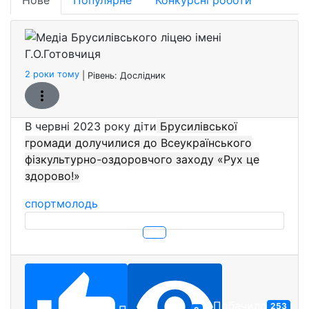
Медіа 
Бронзо
2 роки тому
| Рівень:
Дослідник
В червні 2023 року діти
Брусилівської
громади долучилися до Всеукраїнського
фізкультурно-оздоровчого заходу «Рух це
здорово!»
спорт
молодь
Побачило
253