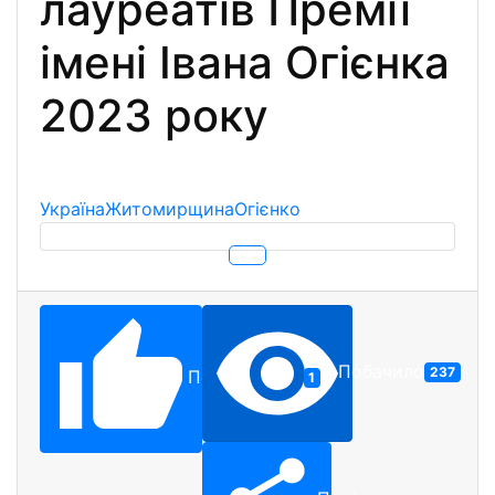
лауреатів Премії
імені Івана Огієнка
2023 року
Україна
Житомирщина
Огієнко
Побачило
237
Подобається
1