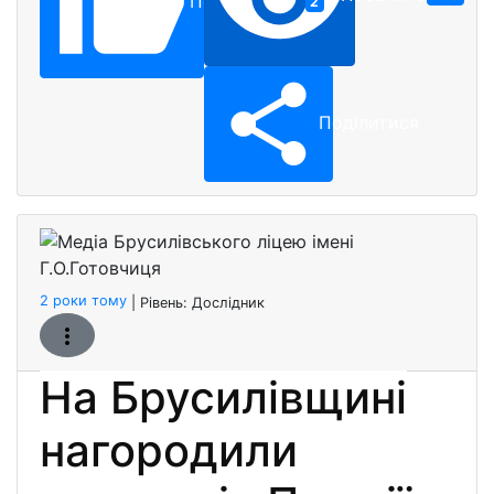
Подобається
2
Поділитися
Медіа 
Бронзо
2 роки тому
| Рівень:
Дослідник
На Брусилівщині
нагородили