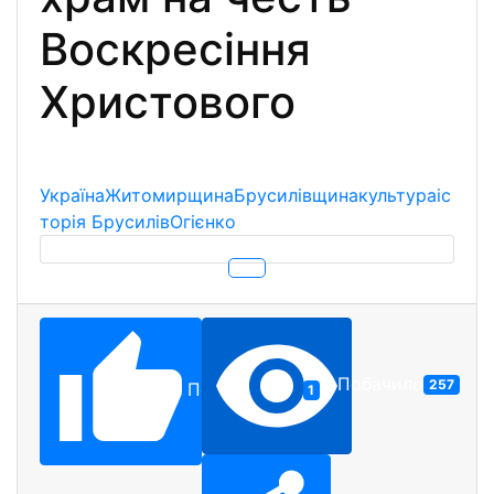
Воскресіння
Христового
Україна
Житомирщина
Брусилівщина
культура
іс
торія Брусилів
Огієнко
Побачило
257
Подобається
1