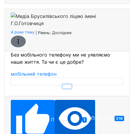
Медіа 
Бронзо
4 роки тому
| Рівень:
Дослідник
Без мобільного телефону ми не уявляємо
наше життя. Та чи є це добре?
мобільний телефон
Побачило
218
Подобається
1