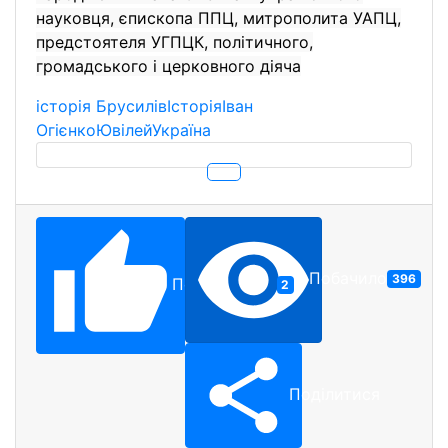
науковця, єпископа ППЦ, митрополита УАПЦ,
предстоятеля УГПЦК, політичного,
громадського і церковного діяча
історія Брусилів
Історія
Іван
Огієнко
Ювілей
Україна
Побачило
396
Подобається
2
Поділитися