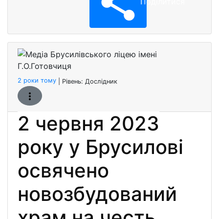
Поділитися
Медіа 
Бронзо
2 роки тому
| Рівень:
Дослідник
2 червня 2023
року у Брусилові
освячено
новозбудований
храм на честь