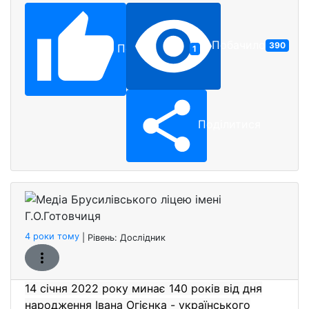
Побачило
390
Подобається
1
Поділитися
Медіа 
Бронзо
4 роки тому
| Рівень:
Дослідник
14 січня 2022 року минає 140 років від дня
народження Івана Огієнка - українського