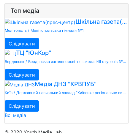
Топ медіа
Шкільна газета(прес-центр) "Точка зору"
Мелітополь / Мелітопольська гімназія №1
Слідкувати
ТЦ "ЮнКор"
Бердянськ / Бердянська загальноосвітня школа І-ІІІ ступенів №20 Бердянської міської ради Запорізької області
Слідкувати
Медіа ДНЗ "КРВПУБ"
Київ / Державний навчальний заклад "Київське регіональне вище професійне училище будівництва"
Слідкувати
Всі медіа
© 2020 Youth Media Lab.