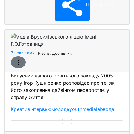
Поділитися
Медіа 
Бронзо
3 роки тому
| Рівень:
Дослідник
Випусник нашого освітнього закладу 2005
року Ігор Кушніренко розповідає про те, як
його захоплення дайвінгом переростає у
справу життя
Креатив
інтервью
молодь
youthmedialab
вода