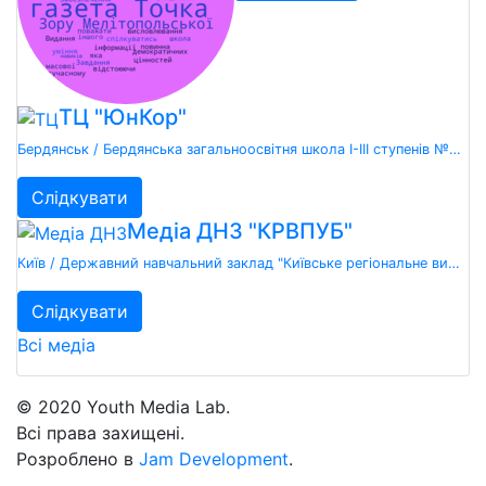
ТЦ "ЮнКор"
Бердянськ / Бердянська загальноосвітня школа І-ІІІ ступенів №20 Бердянської міської ради Запорізької області
Слідкувати
Медіа ДНЗ "КРВПУБ"
Київ / Державний навчальний заклад "Київське регіональне вище професійне училище будівництва"
Слідкувати
Всі медіа
© 2020 Youth Media Lab.
Всі права захищені.
Розроблено в
Jam Development
.