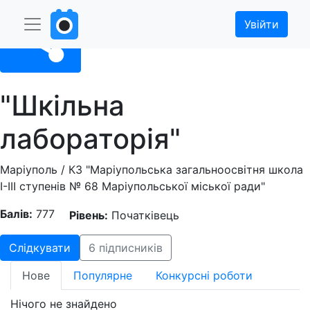
Увійти
Поділитися
"Шкільна
лабораторія"
Маріуполь / КЗ "Маріупольська загальноосвітня школа
І-ІІІ ступенів № 68 Маріупольської міської ради"
Балів:
777
Рівень:
Початківець
Слідкувати
6 підписників
Нове
Популярне
Конкурсні роботи
Нічого не знайдено