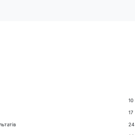
ів “Літо в моєму міст
вання.
10
17
льтатів
24