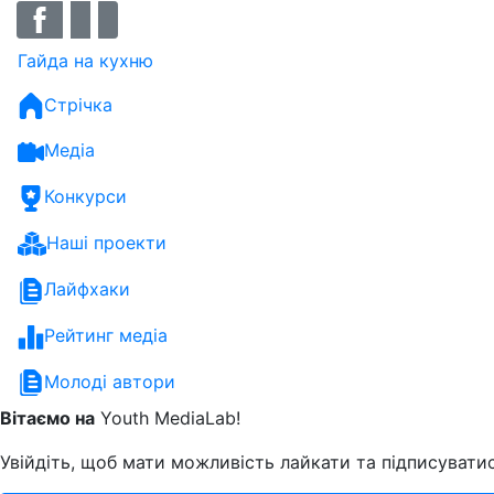
Гайда на кухню
Стрічка
Медіа
Конкурси
Наші проекти
Лайфхаки
Рейтинг медіа
Молоді автори
Вітаємо на
Youth MediaLab!
Увійдіть, щоб мати можливість лайкати та підписуватис