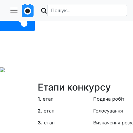
Поділитися
Конкурс
Конкурс відеорепортаж
Конкурс завершено! Вітаємо переможців онлайн голосу
Етапи конкурсу
1.
етап
Подача робіт
2.
етап
Голосування
3.
етап
Визначення резу