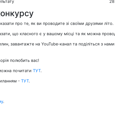
ультату
28
конкурсу
казати про те, як ви проводите зі своїми друзями літо.
азати, що класного є у вашому місці та як можна прово
илин, завантажте на YouTube-канал та поділіться з нам
орія полюбить вас!
можна почитати
ТУТ
.
силанням -
ТУТ
.
му
.