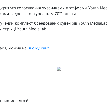
дкритого голосування учасниками платформи Youth Medi
форми надасть конкурсантам 70% оцінки.
учений комплект брендованих сувенірів Youth MediaLa
у стрічці Youth MediaLab.
лася, можна на
цьому сайті
.
льних мережах!